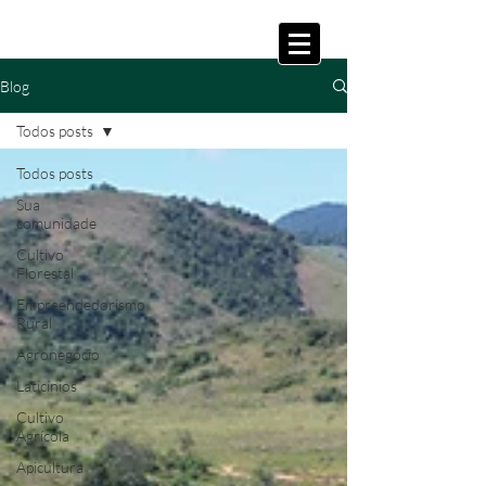
Blog
Todos posts
Todos posts
Sua
comunidade
Cultivo
Florestal
Empreendedorismo
Rural
Agronegócio
Laticínios
Cultivo
Agrícola
Apicultura