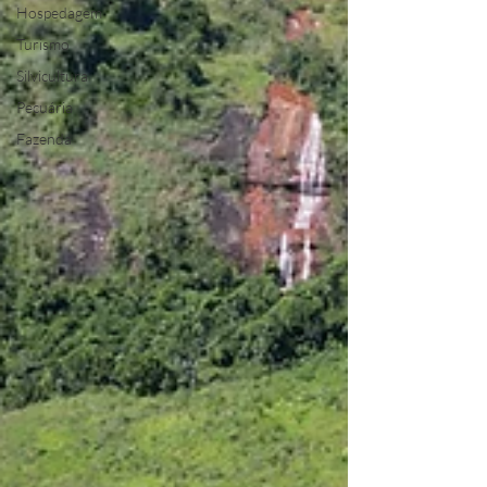
Hospedagem
Turismo
Silvicultura
Pecuária
Fazenda