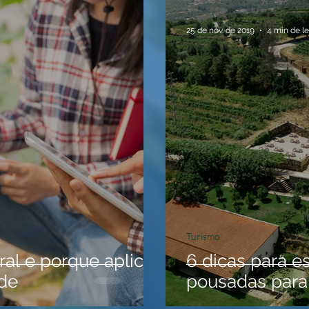
-
25 de nov. de 2019
4 min de le
Turismo
ral e porque aplicar
6 dicas para e
de
pousadas para 