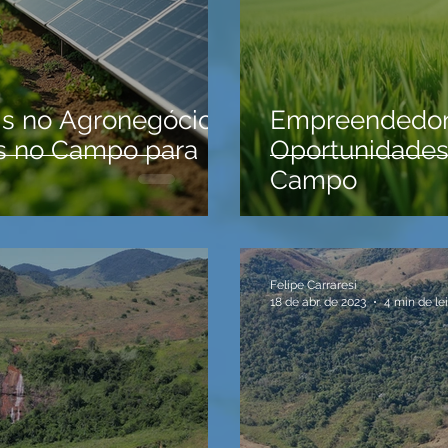
is no Agronegócio:
Empreendedori
 no Campo para
Oportunidades
Campo
Felipe Carraresi
18 de abr. de 2023
4 min de le