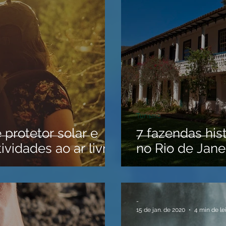
Turismo
e protetor solar e
7 fazendas his
ividades ao ar livre
no Rio de Jane
-
15 de jan. de 2020
4 min de le