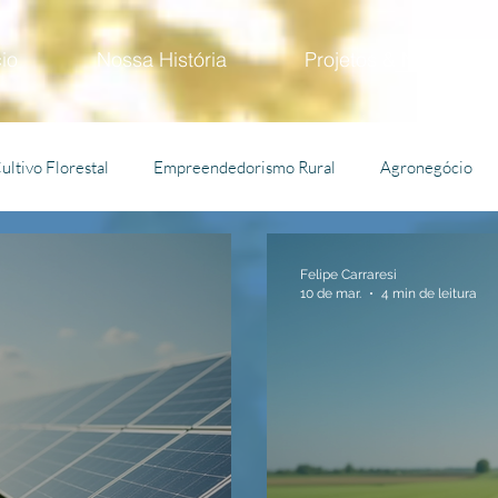
cio
Nossa História
Projetos & Negócios
ultivo Florestal
Empreendedorismo Rural
Agronegócio
Hospedagem
Turismo
Silvicultura
Pecuária
Felipe Carraresi
10 de mar.
4 min de leitura