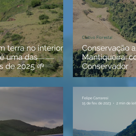
Cultivo Florestal
m terra no interior
Conservação a
 é uma das
Mantiqueira: c
s de 2025 🌱
Conservador
Felipe Carraresi
15 de fev. de 2023
2 min de lei