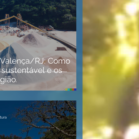
 Valença/RJ: Como
 sustentável e os
gião.
itura