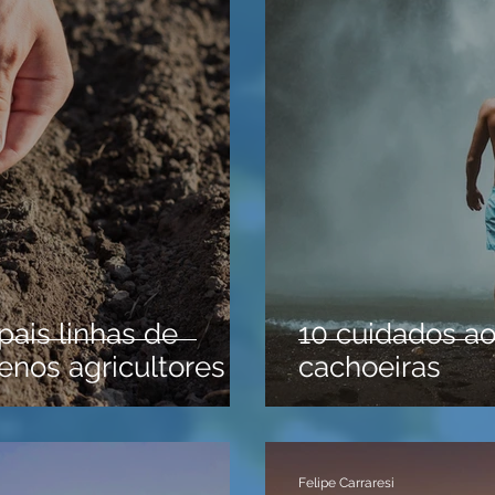
pais linhas de
10 cuidados ao
enos agricultores
cachoeiras
Felipe Carraresi