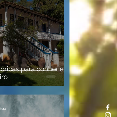
tóricas para conhecer
iro
itura