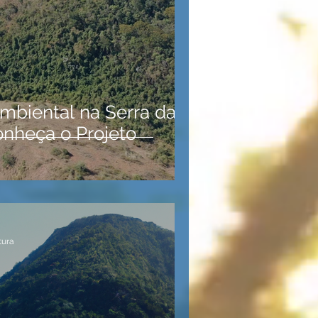
mbiental na Serra da
onheça o Projeto
tura