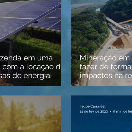
Empreendedorismo Rural
fazenda em uma
Mineração em
re com a locação de
fazer de forma
as de energia.
impactos na re
Felipe Carraresi
14 de fev. de 2020
5 min de le