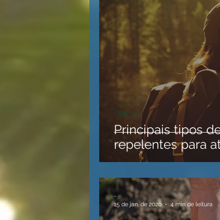
Turismo
Principais tipos d
repelentes para at
-
15 de jan. de 2020
4 min de leitura