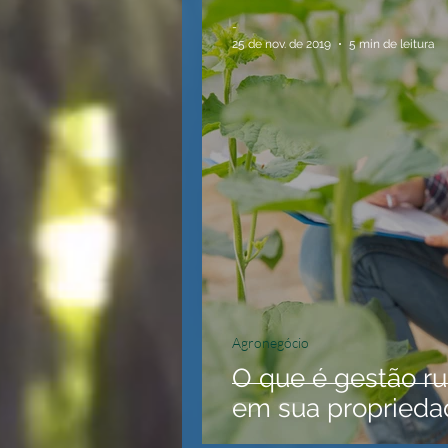
-
25 de nov. de 2019
5 min de leitura
Agronegócio
O que é gestão ru
em sua proprieda