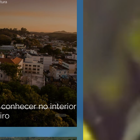
itura
 conhecer no interior
iro