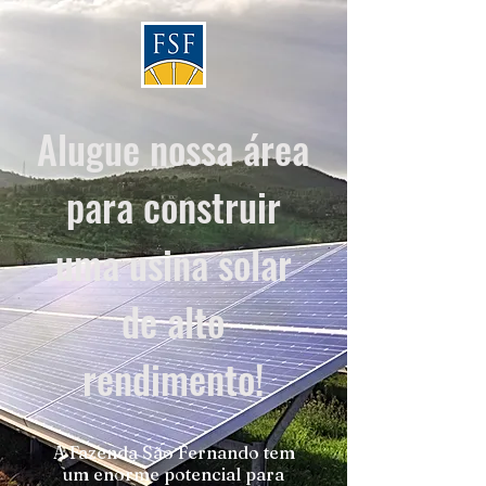
Alugue nossa área
para construir
uma usina solar
de alto
rendimento!
A Fazenda São Fernando tem
um enorme potencial para